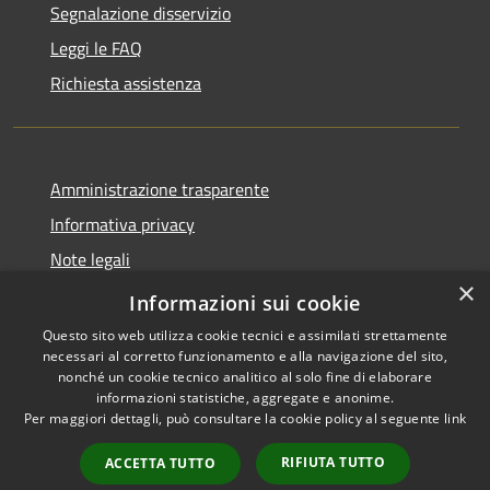
Segnalazione disservizio
Leggi le FAQ
Richiesta assistenza
Amministrazione trasparente
Informativa privacy
Note legali
×
Dichiarazione di accessibilità
Informazioni sui cookie
Questo sito web utilizza cookie tecnici e assimilati strettamente
necessari al corretto funzionamento e alla navigazione del sito,
nonché un cookie tecnico analitico al solo fine di elaborare
informazioni statistiche, aggregate e anonime.
RSS
Copyright © 2026 • Comune di
Per maggiori dettagli, può consultare la cookie policy al seguente
link
Accessibilità
Nespolo • Powered by
Privacy
Municipium
Accesso
•
RIFIUTA TUTTO
ACCETTA TUTTO
Cookie
redazione