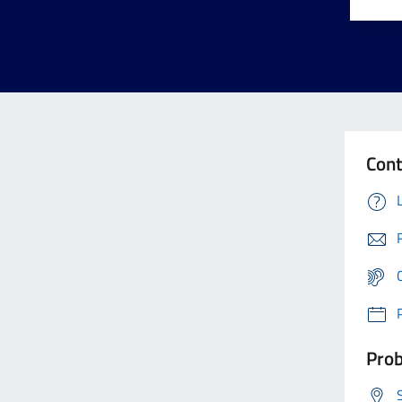
Cont
Prob