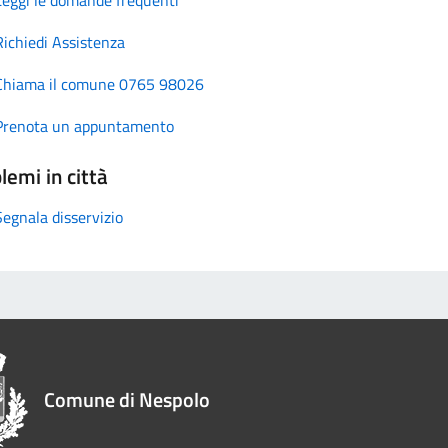
Richiedi Assistenza
Chiama il comune 0765 98026
Prenota un appuntamento
lemi in città
Segnala disservizio
Comune di Nespolo